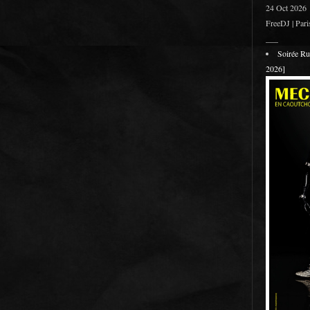
24 Oct 2026
FreeDJ | Pari
___
Soirée R
2026]