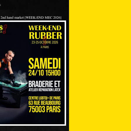
s
 / 2nd hand market [WEEK-END MEC 2026]