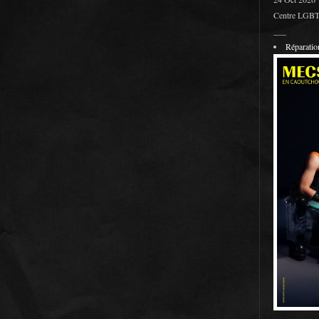
Centre LGBT 
___
Réparati