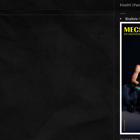
FreeDJ | Pari
___
Braderie
24 Oct 2026