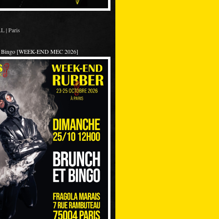
 | Paris
et Bingo [WEEK-END MEC 2026]