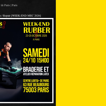
de Paris | Paris
on / Repair [WEEK-END MEC 2026]