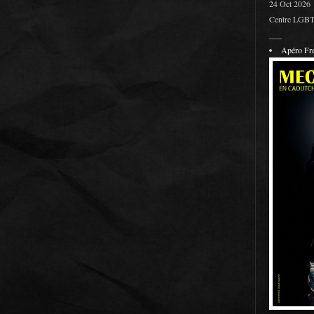
24 Oct 2026
Centre LGBT 
___
Apéro F