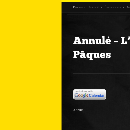
Parcourir :
Accueil
Évènements
An
Annulé – L
Pâques
Annulé