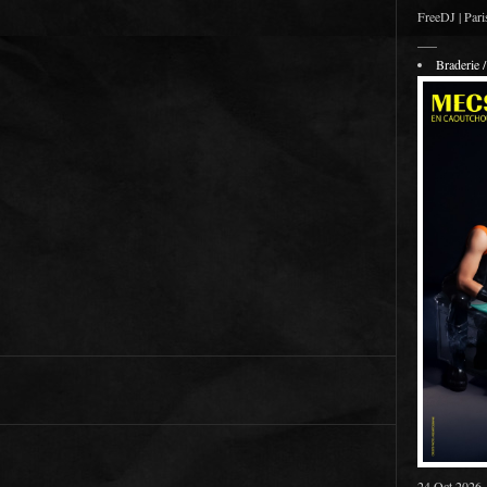
FreeDJ | Pari
___
Braderie
24 Oct 2026