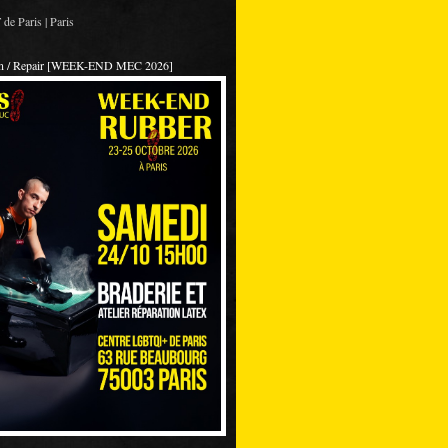
de Paris | Paris
on / Repair [WEEK-END MEC 2026]