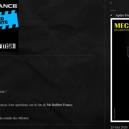
|
___
Apéro F
our !
onses à tes questions sur le site de
Mr Rubber France
.
e comité des Misters
23 Oct 2026