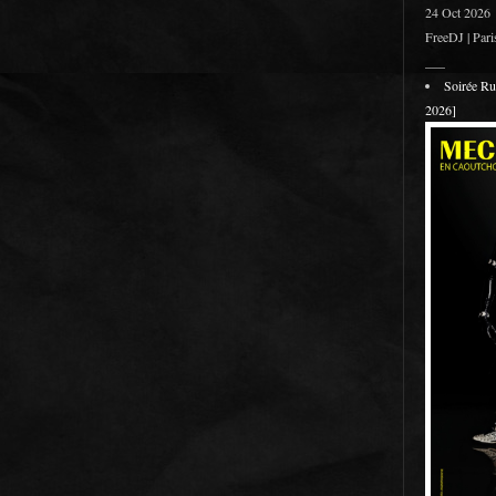
24 Oct 2026
FreeDJ | Pari
___
Soirée R
2026]