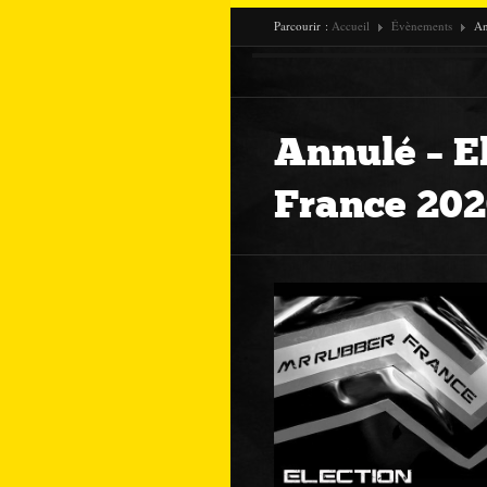
Parcourir :
Accueil
Évènements
An
Annulé – E
France 20