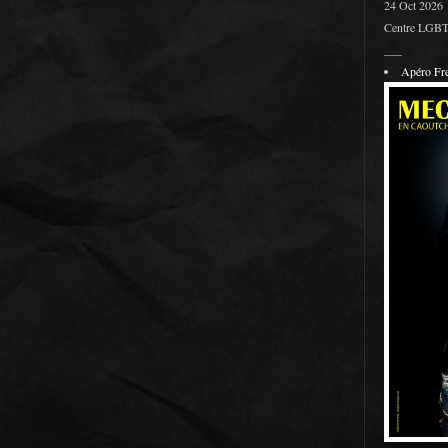
24 Oct 2026
Centre LGBT 
___
Apéro F