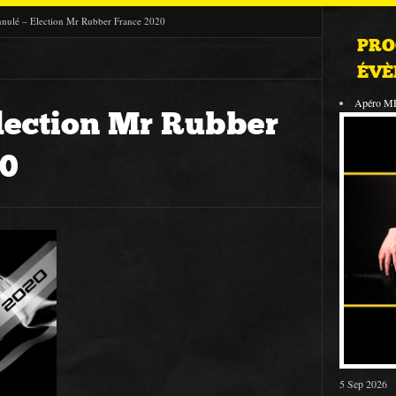
nulé – Election Mr Rubber France 2020
PRO
ÉVÈ
Apéro M
lection Mr Rubber
20
5 Sep 2026