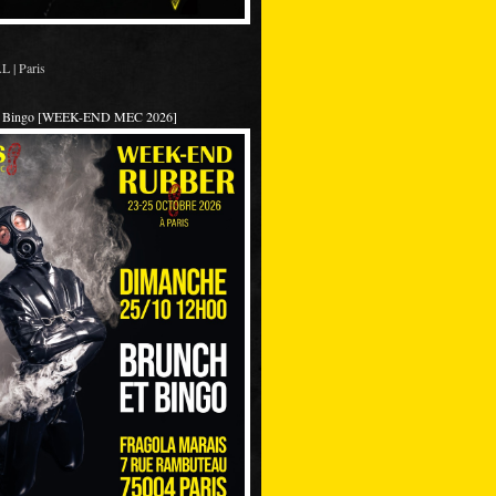
 | Paris
et Bingo [WEEK-END MEC 2026]