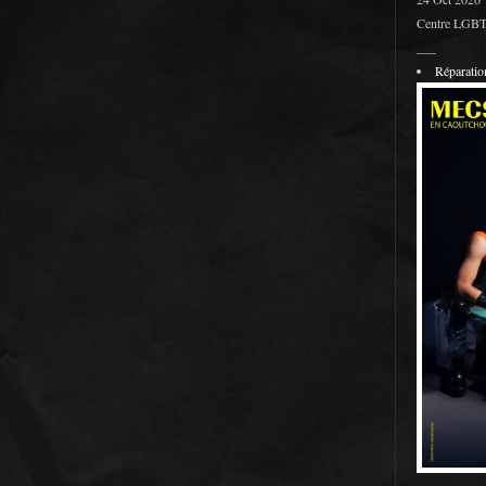
Centre LGBT 
___
Réparati