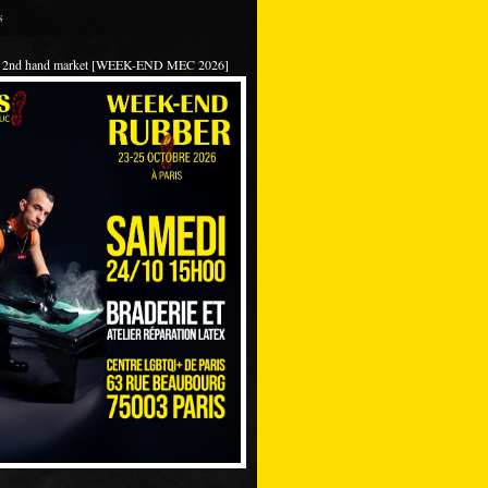
s
 / 2nd hand market [WEEK-END MEC 2026]